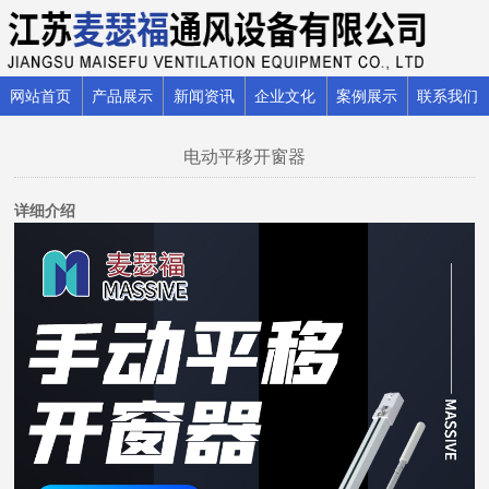
网站首页
产品展示
新闻资讯
企业文化
案例展示
联系我们
电动平移开窗器
详细介绍