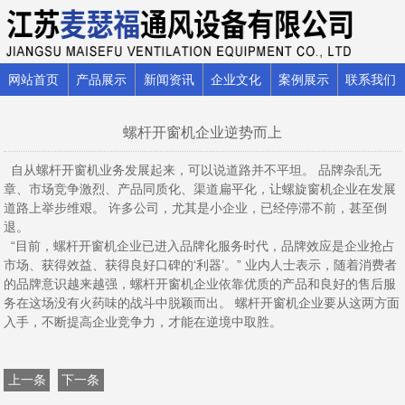
网站首页
产品展示
新闻资讯
企业文化
案例展示
联系我们
螺杆开窗机企业逆势而上
自从螺杆开窗机业务发展起来，可以说道路并不平坦。 品牌杂乱无
章、市场竞争激烈、产品同质化、渠道扁平化，让螺旋窗机企业在发展
道路上举步维艰。 许多公司，尤其是小企业，已经停滞不前，甚至倒
退。
“目前，螺杆开窗机企业已进入品牌化服务时代，品牌效应是企业抢占
市场、获得效益、获得良好口碑的‘利器’。” 业内人士表示，随着消费者
的品牌意识越来越强，螺杆开窗机企业依靠优质的产品和良好的售后服
务在这场没有火药味的战斗中脱颖而出。 螺杆开窗机企业要从这两方面
入手，不断提高企业竞争力，才能在逆境中取胜。
上一条
下一条